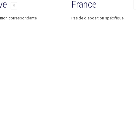
ition
ition
ive
France
close
ition correspondante
Pas de disposition spécifique.