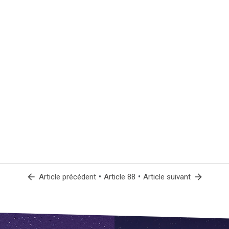
arrow_back
•
•
arrow_forward
Article précédent
Article 88
Article suivant