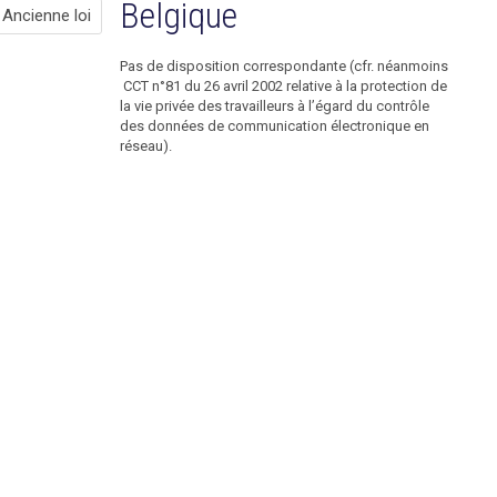
Ancienne
Belgique
Ancienne loi
loi
Pas de disposition correspondante (cfr. néanmoins
CCT n°81 du 26 avril 2002 relative à la protection de
la vie privée des travailleurs à l’égard du contrôle
en
des données de communication électronique en
réseau).
France
close
Pas
de
disposition
correspondante
dans
la
loi
Internet
et
Libertés