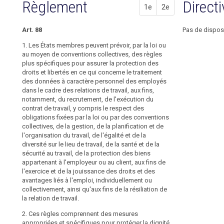
88
Règlement
Propos
Propos
Direct
88
l’article
1e
2e
États
88
membres
données
1
2
ou
Art. 88
Pas de dispos
en
des
matière
1. Les États membres peuvent prévoir, par la loi ou
conventions
close
close
d’emploi
au moyen de conventions collectives, des règles
collectives,
plus spécifiques pour assurer la protection des
groupe
1.
1.
y
droits et libertés en ce qui concerne le traitement
Dans
Les
d’entreprises
compris
des données à caractère personnel des employés
les
États
dans le cadre des relations de travail, aux fins,
des
limites
membres
notamment, du recrutement, de l'exécution du
"accords
du
peuvent
contrat de travail, y compris le respect des
présent
prévoir,
d'entreprise"
obligations fixées par la loi ou par des conventions
règlement,
par
peuvent
collectives, de la gestion, de la planification et de
les
voie
prévoir
l'organisation du travail, de l'égalité et de la
États
législative
des
diversité sur le lieu de travail, de la santé et de la
membres
ou
sécurité au travail, de la protection des biens
règles
peuvent
au
appartenant à l'employeur ou au client, aux fins de
spécifiques
adopter,
moyen
l'exercice et de la jouissance des droits et des
par
de
relatives
avantages liés à l'emploi, individuellement ou
voie
conventions
au
collectivement, ainsi qu'aux fins de la résiliation de
législative,
collectives,
traitement
la relation de travail.
un
des
des
régime
règles
2. Ces règles comprennent des mesures
données
search
spécifique
plus
appropriées et spécifiques pour protéger la dignité