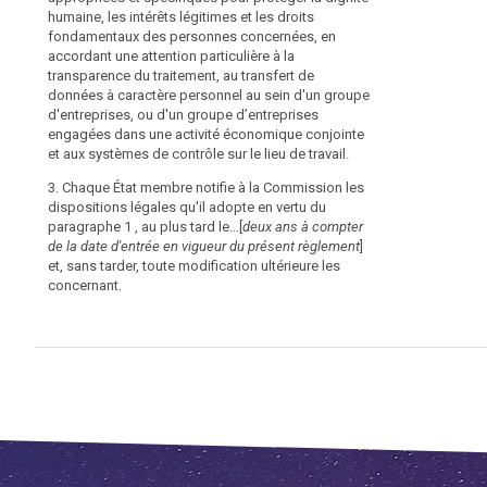
à
pour
précises
humaine, les intérêts légitimes et les droits
le
pour
caractère
fondamentaux des personnes concernées, en
traitement
assurer
personnel
accordant une attention particulière à la
des
la
des
transparence du traitement, au transfert de
données
protection
données à caractère personnel au sein d'un groupe
employés
à
des
d'entreprises, ou d'un groupe d’entreprises
dans
caractère
droits
engagées dans une activité économique conjointe
le
personnel
et
et aux systèmes de contrôle sur le lieu de travail.
des
des
cadre
salariés
libertés
3. Chaque État membre notifie à la Commission les
des
en
en
dispositions légales qu'il adopte en vertu du
relations
matière
ce
paragraphe 1 , au plus tard le…[
deux ans à compter
de
d'emploi,
qui
de la date d'entrée en vigueur du présent règlement
]
travail,
aux
concerne
et, sans tarder, toute modification ultérieure les
notamment
fins,
le
concernant.
notamment,
traitement
les
du
des
conditions
recrutement,
données
dans
de
à
lesquelles
l'exécution
caractère
les
du
personnel
données
contrat
des
de
salariés
à
travail,
en
caractère
y
matière