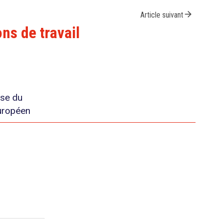
arrow_forward
Article suivant
ns de travail
se du
uropéen