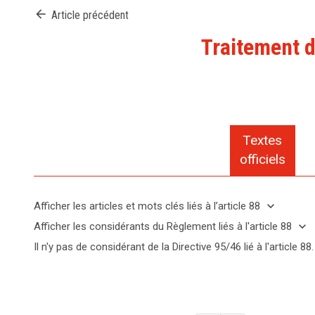
arrow_back
Article précédent
Traitement d
Textes
officiels
expand_more
Afficher les articles et mots clés liés à l’article 88
expand_less
Cacher
keyboard_arrow_down
Afficher les considérants du Règlement liés à l'article 88
les
keyboard_arrow_up
Cacher les
Il n'y pas de considérant de la Directive 95/46 lié à l'article 88.
articles
considérants
Mots
et
(155)
du
clés
mots
Le
liés
Règlement
clés
droit
à
liés à l'article
l'article
liés à
des